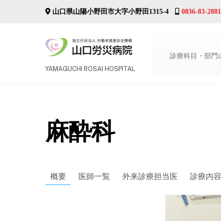
Skip
山口県山陽小野田市大字小野田1315-4
0836-83-2881
to
content
診療科目・部門
YAMAGUCHI ROSAI HOSPITAL
麻酔科
概要
医師一覧
外来診療担当医
診療内